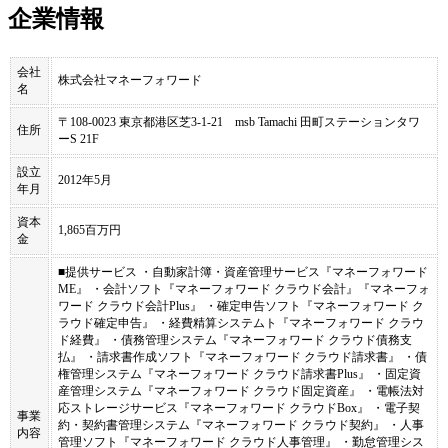
企業情報
会社
株式会社マネーフォワード
名
〒108-0023 東京都港区芝3-1-21 msb Tamachi 田町ステーションタワ
住所
ーS 21F
設立
2012年5月
年月
資本
1,865百万円
金
■提供サービス ・自動家計簿・資産管理サービス『マネーフォワード
ME』 ・会計ソフト『マネーフォワード クラウド会計』『マネーフォ
ワード クラウド会計Plus』 ・確定申告ソフト『マネーフォワード ク
ラウド確定申告』 ・経費精算システムト『マネーフォワード クラウ
ド経費』 ・債務管理システム『マネーフォワード クラウド債務支
払』 ・請求書作成ソフト『マネーフォワード クラウド請求書』 ・債
権管理システム『マネーフォワード クラウド請求書Plus』 ・固定資
産管理システム『マネーフォワード クラウド固定資産』 ・電帳法対
応ストレージサービス『マネーフォワード クラウドBox』 ・電子契
事業
約・契約書管理システム『マネーフォワード クラウド契約』 ・人事
内容
管理ソフト『マネーフォワード クラウド人事管理』 ・勤怠管理シス