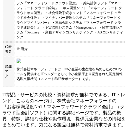
テム『マネーフォワード クラウド勤怠』 ・給与計算ソフト『マネー
フォワード クラウド給与』 ・年末調整ソフト『マネーフォワード ク
ラウド年末調整』 ・社会保険手続きソフト『マネーフォワード クラ
ウド社会保険』 ・マイナンバー管理システム『マネーフォワード ク
ラウドマイナンバー』 ・連結会計システム『マネーフォワード クラ
ウド連結会計』 ・予実管理システム『Manageboard』 ・経営管理シス
テム『Sactona』 ・業務デザインコンサルティング ・AXコンサルティ
ング
代表
辻 庸介
者名
SME
株式会社マネーフォワード
は、中小企業の生産性を高めるためのITツ
マー
ールを提供するITベンダーとして中小企業庁より認定された認定情報
ク
処理支援機関（スマートSMEサポーター）です。
IT製品・サービスの比較・資料請求が無料でできる、ITトレ
ンド。こちらのページは、
株式会社マネーフォワード
の
『
お客様満足度No1！
マネーフォワードクラウド会計
』（
ク
ラウド型会計ソフト
）に関する詳細ページです。製品の概
要、特徴、詳細な仕様や動作環境、提供元企業などの情報を
まとめています。気になる製品は無料で資料請求できます。