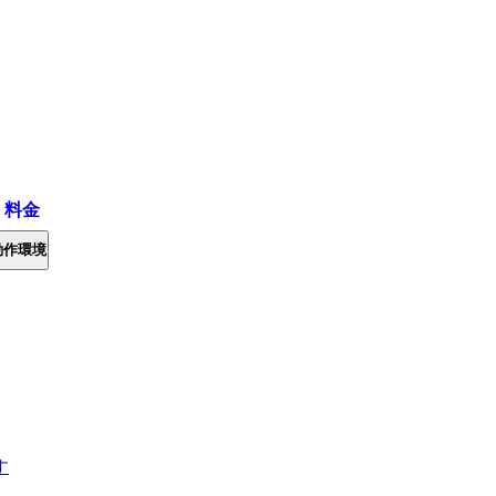
・料金
動作環境
す