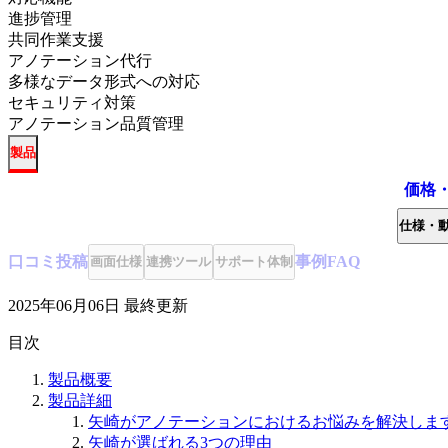
進捗管理
共同作業支援
アノテーション代行
多様なデータ形式への対応
セキュリティ対策
アノテーション品質管理
製品
価格
仕様・
口コミ
投稿
事例
FAQ
画面仕様
連携ツール
サポート体制
2025年06月06日
最終更新
目次
製品概要
製品詳細
矢崎がアノテーションにおけるお悩みを解決しま
矢崎が選ばれる3つの理由