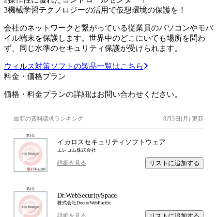
3
機械学習テクノロジーの活用で仮想環境の保護を！
会社のネットワークと繋がっている従業員のパソコンやモバ
イル端末を保護します。世界中のどこにいても場所を問わ
ず、同じ水準のセキュリティ保護が受けられます。
ウィルス対策ソフトの製品一覧はこちら
料金・価格プラン
価格・料金プランの詳細はお問い合わせください。
最新の資料請求ランキング
8月3日(月)
更新
第
1
位
イカロスセキュリティソフトウェア
エレコム株式会社
リストに追加する
詳細を見る
第
2
位
Dr.WebSecuritySpace
株式会社DoctorWebPacific
リストに追加する
詳細を見る