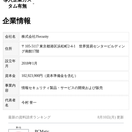
-
タム有無
企業情報
会社名
株式会社JSecurity
〒105-5117 東京都港区浜松町2-4-1 世界貿易センタービルディン
住所
グ南館17階
設立年
2018年1月
月
資本金
102,923,900円（資本準備金を含む）
事業内
情報セキュリティ製品・サービスの開発および販売
容
代表者
今村 誉一
名
最新の資料請求ランキング
8月10日(月)
更新
第
1
位
PCMatic