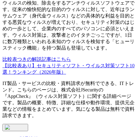
ウィルスの検知、除去をするアンチウィルスソフトウェアで
す。従来の愉快犯的な目的のウィルスに対して、近年はラン
サムウェア（身代金ウィルス）などの具体的な利益を目的と
する悪質なウィルスが増えており、セキュリティ対策のはじ
めの一歩として、企業内のすべてのパソコンに必須といえま
す。ウィルス対策は、攻撃者とのイタチごっこですが、1日
に数万種類といわれる未知のウィルスを検知する「ヒューリ
スティック機能」を持つ製品も登場しています。
比較表つきの解説記事はこちら
【比較表あり】セキュリティソフト・ウイルス対策ソフト10
選！ランキング（2026年版）
IT製品・サービスの比較・資料請求が無料でできる、ITトレ
ンド。こちらのページは、
株式会社JSecurity
の
『
AppCheck
』（
ウィルス対策ソフト
）に関する詳細ページ
です。製品の概要、特徴、詳細な仕様や動作環境、提供元企
業などの情報をまとめています。気になる製品は無料で資料
請求できます。