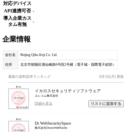
対応デバイス
API連携可否
-
導入企業カス
-
タム有無
企業情報
会社名
Beijing Qihu Keji Co. Ltd.
住所
北京市朝陽区酒仙橋路6号院2号楼（電子城・国際電子総部）
最新の資料請求ランキング
8月3日(月)
更新
第
1
位
イカロスセキュリティソフトウェア
エレコム株式会社
リストに追加する
詳細を見る
第
2
位
Dr.WebSecuritySpace
株式会社DoctorWebPacific