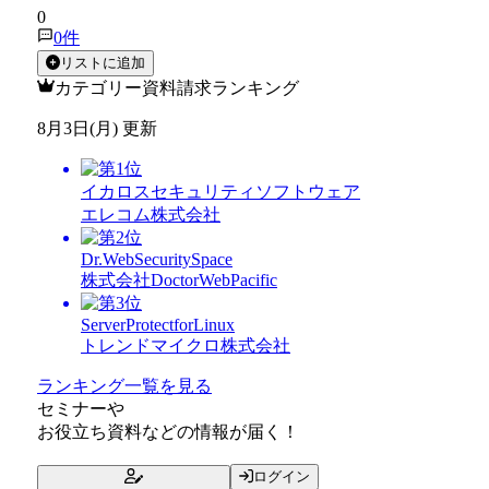
0
0
件
リストに追加
カテゴリー資料請求ランキング
8月3日(月) 更新
イカロスセキュリティソフトウェア
エレコム株式会社
Dr.WebSecuritySpace
株式会社DoctorWebPacific
ServerProtectforLinux
トレンドマイクロ株式会社
ランキング一覧を見る
セミナー
や
お役立ち資料
などの情報が届く！
ログイン