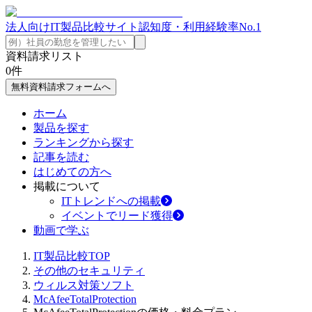
法人向けIT製品比較サイト
認知度・利用経験率No.1
資料請求リスト
0
件
無料資料請求フォームへ
ホーム
製品を探す
ランキングから探す
記事を読む
はじめての方へ
掲載について
ITトレンドへの掲載
イベントでリード獲得
動画で学ぶ
IT製品比較TOP
その他のセキュリティ
ウィルス対策ソフト
McAfeeTotalProtection