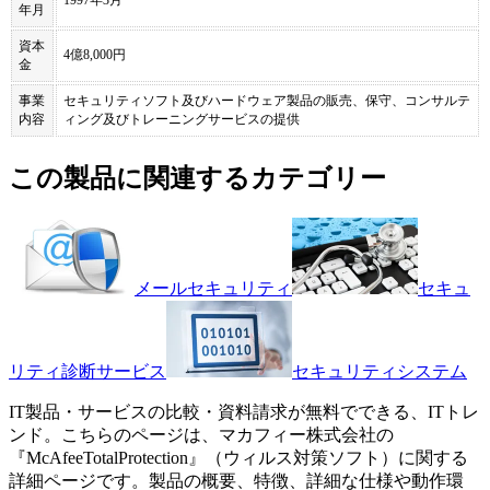
年月
資本
4億8,000円
金
事業
セキュリティソフト及びハードウェア製品の販売、保守、コンサルテ
内容
ィング及びトレーニングサービスの提供
この製品に関連するカテゴリー
メールセキュリティ
セキュ
リティ診断サービス
セキュリティシステム
IT製品・サービスの比較・資料請求が無料でできる、ITトレ
ンド。こちらのページは、
マカフィー株式会社
の
『
McAfeeTotalProtection
』（
ウィルス対策ソフト
）に関する
詳細ページです。製品の概要、特徴、詳細な仕様や動作環