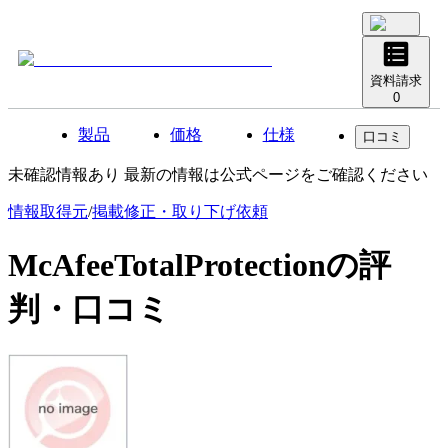
資料請求
0
製品
価格
仕様
口コミ
未確認情報あり 最新の情報は公式ページをご確認ください
情報取得元
/
掲載修正・取り下げ依頼
McAfeeTotalProtection
の評
判・口コミ