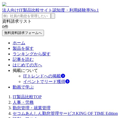
法人向けIT製品比較サイト
認知度・利用経験率No.1
資料請求リスト
0
件
無料資料請求フォームへ
ホーム
製品を探す
ランキングから探す
記事を読む
はじめての方へ
掲載について
ITトレンドへの掲載
イベントでリード獲得
動画で学ぶ
IT製品比較TOP
人事・労務
勤怠管理・就業管理
セコムあんしん勤怠管理サービスKING OF TIME Edition