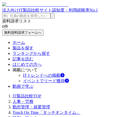
法人向けIT製品比較サイト
認知度・利用経験率No.1
資料請求リスト
0
件
無料資料請求フォームへ
ホーム
製品を探す
ランキングから探す
記事を読む
はじめての方へ
掲載について
ITトレンドへの掲載
イベントでリード獲得
動画で学ぶ
IT製品比較TOP
人事・労務
勤怠管理・就業管理
Touch On Time「タッチオンタイム」