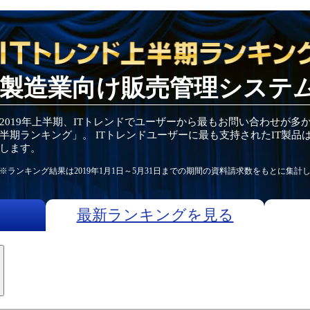
製造業向け販売管理システ
2019
年
上半期
、ITトレンドでユーザーから最もお問い合わせが多
半期
ランキング」。 ITトレンドユーザーに最も支持されたIT
製品
します。
※ランキング結果は
2019
年1月1日～
5月31日
までの期間の資料請求数をもとに集計
最新ランキングを見る