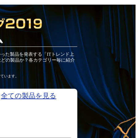
ム
かった
製品
を発表する「ITトレンド
上
はどの
製品
か？各カテゴリー毎に紹介
しています。
全ての
製品
を見る