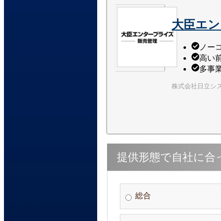
大臣エン
ノー
高い
多事
株式会社日立シ
提供形態で自社に合
総合