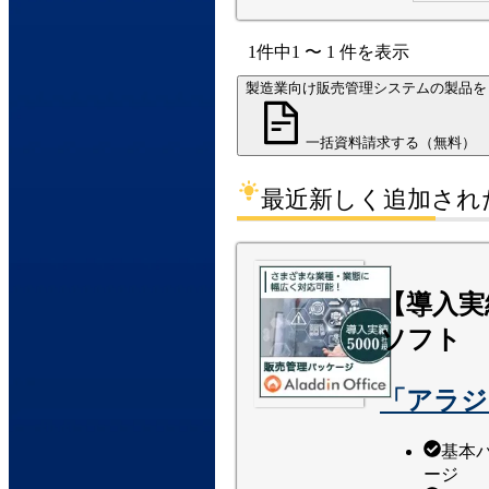
1
件中
1
〜
1
件
を表示
製造業向け販売管理システムの製品を
一括資料請求する（無料）
最近新しく追加され
【導入実
ソフト
「アラジ
基本
ージ