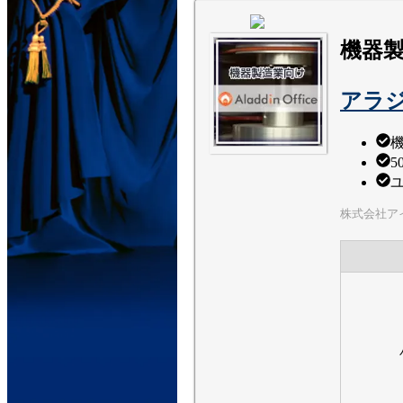
機器
アラ
5
ユ
株式会社ア