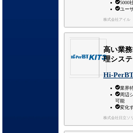
500
ユーザ
株式会社アイル
高い業務
理システ
Hi-PerB
業界
周辺
可能
変化
株式会社日立ソ