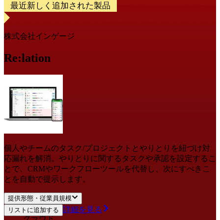
最近新しく追加された製品
株式会社インゲージ
Re:lation
個人やチームのタスク/プロジェクトとやりとりを紐づけ対
応漏れを解消。やりとりに関するタスクや承認を設定するこ
とで、CRMやワークフローツールを代替し、次にすべきこ
とを自動で提示します。
提供形態・従業員規模
詳細を見る
リストに追加する
クラウド