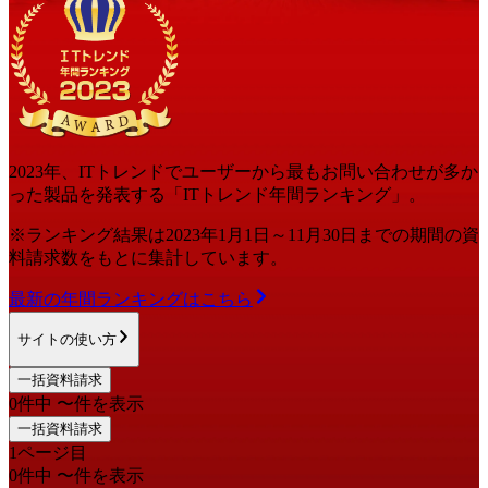
2023
年
、ITトレンドでユーザーから最もお問い合わせが多か
った
製品
を発表する「ITトレンド
年間
ランキング」。
※ランキング結果は
2023
年1月1日～
11月30日
までの期間の資
料請求数をもとに集計しています。
最新の
年間
ランキングはこちら
サイトの使い方
一括資料請求
0
件中
〜
件を表示
一括資料請求
1
ページ目
0
件中
〜
件を表示