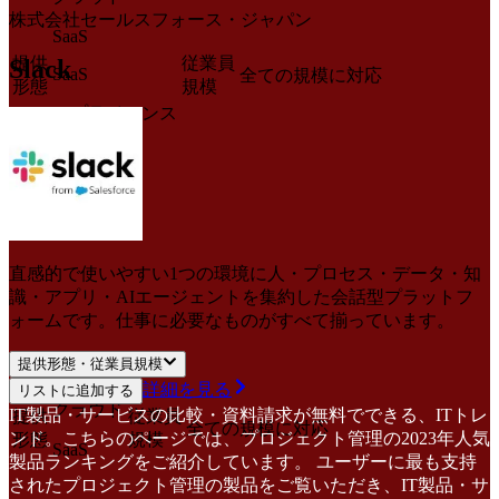
株式会社セールスフォース・ジャパン
SaaS
提供
従業員
Slack
SaaS
全ての規模に対応
形態
規模
アプライアンス
サービス
直感的で使いやすい1つの環境に人・プロセス・データ・知
識・アプリ・AIエージェントを集約した会話型プラットフ
ォームです。仕事に必要なものがすべて揃っています。
提供形態・従業員規模
詳細を見る
リストに追加する
クラウド
IT製品・サービスの比較・資料請求が無料でできる、ITトレ
提供
従業員
全ての規模に対応
ンド。こちらのページでは、プロジェクト管理の2023年人気
形態
規模
SaaS
製品ランキングをご紹介しています。 ユーザーに最も支持
されたプロジェクト管理の製品をご覧いただき、IT製品・サ