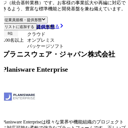
ジ（統合基幹業務）です。お客様の事業拡大や再編に対応で
きるよう、豊富な標準機能と開発基盤を兼ね備えています。
従業員規模・提供形態
詳細を見る
従業員規模
リストに追加する
提供形態
8
位
クラウド
100名以上
オンプレミス
パッケージソフト
プラニスウェア・ジャパン株式会社
Planisware Enterprise
Planisware Enterpriseは様々な業界や機能組織のプロジェクト
に対応可能な柔軟で強力なプラットフォームです。正しいプ