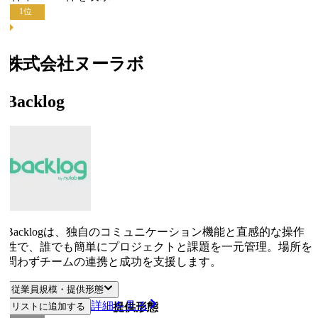
1
位
株式会社ヌーラボ
Backlog
Backlogは、独自のコミュニケーション機能と直感的な操作
性で、誰でも簡単にプロジェクトと課題を一元管理。場所を
問わずチームの連携と成功を支援します。
従業員規模・提供形態
詳細を見る
リストに追加する
従業員規模
提供形態