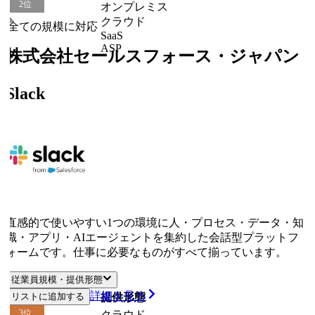
2
位
オンプレミス
クラウド
全ての規模に対応
SaaS
ASP
株式会社セールスフォース・ジャパン
Slack
直感的で使いやすい1つの環境に人・プロセス・データ・知
識・アプリ・AIエージェントを集約した会話型プラットフ
ォームです。仕事に必要なものがすべて揃っています。
従業員規模・提供形態
詳細を見る
リストに追加する
従業員規模
提供形態
3
位
クラウド