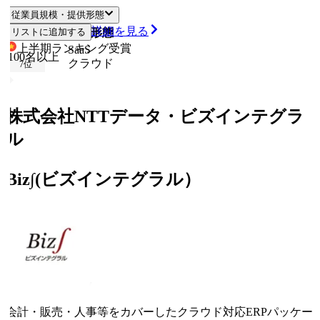
従業員規模・提供形態
詳細を見る
従業員規模
リストに追加する
提供形態
上半期ランキング
受賞
SaaS
100名以上
クラウド
7
位
株式会社NTTデータ・ビズインテグラ
ル
Biz∫(ビズインテグラル）
会計・販売・人事等をカバーしたクラウド対応ERPパッケー