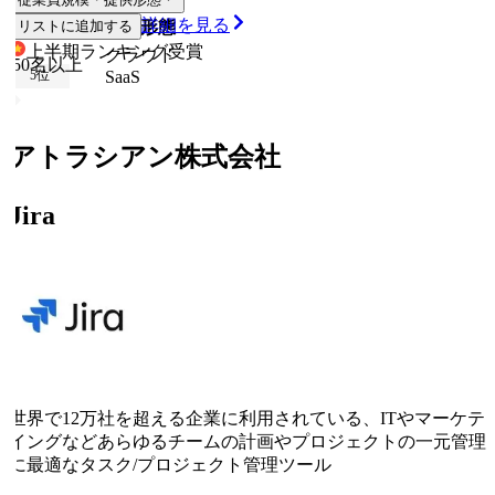
詳細を見る
従業員規模
リストに追加する
提供形態
上半期ランキング
受賞
クラウド
50名以上
SaaS
5
位
アトラシアン株式会社
Jira
世界で12万社を超える企業に利用されている、ITやマーケテ
イングなどあらゆるチームの計画やプロジェクトの一元管理
に最適なタスク/プロジェクト管理ツール