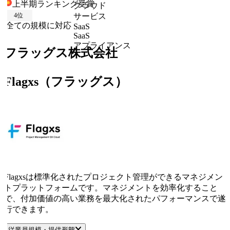
上半期ランキング
受賞
クラウド
4
位
サービス
全ての規模に対応
SaaS
SaaS
アプライアンス
フラッグス株式会社
Flagxs（フラッグス）
Flagxsは標準化されたプロジェクト管理ができるマネジメン
トプラットフォームです。マネジメントを効率化すること
で、付加価値の高い業務を最大化されたパフォーマンスで遂
行できます。
従業員規模・提供形態