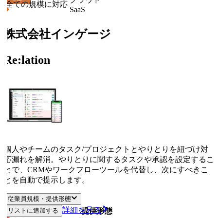
全ての規模に対応
SaaS
株式会社インゲージ
Re:lation
個人やチームのタスク/プロジェクトとやりとりを紐づけ対
応漏れを解消。やりとりに関するタスクや承認を設定するこ
とで、CRMやワークフローツールを代替し、次にすべきこ
とを自動で提示します。
従業員規模・提供形態
詳細を見る
リストに追加する
従業員規模
提供形態