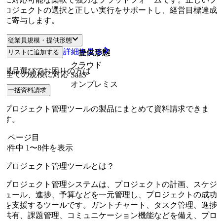
ロジェクトの選択と正しい実行をサポートし、経営目標達成
に寄与します。
従業員規模・提供形態
詳細を見る
リストに追加する
従業員規模
提供形態
クラウド
製品選びでお困りの方は
全ての規模に対応
SaaS
オンプレミス
一括資料請求
プロジェクト管理ツールの製品にまとめて資料請求できま
す。
1
ページ目
8
件中
1
〜
8
件を表示
プロジェクト管理ツールとは？
プロジェクト管理システムは、プロジェクトの計画、スケジ
ュール、進捗、予算などを一元管理し、プロジェクトの成功
を支援するツールです。ガントチャート、タスク管理、進捗
共有、課題管理、コミュニケーション機能などを備え、プロ