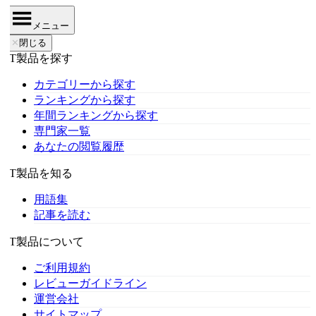
メニュー
✕
閉じる
IT製品を探す
カテゴリーから探す
ランキングから探す
年間ランキングから探す
専門家一覧
あなたの閲覧履歴
IT製品を知る
用語集
記事を読む
IT製品について
ご利用規約
レビューガイドライン
運営会社
サイトマップ