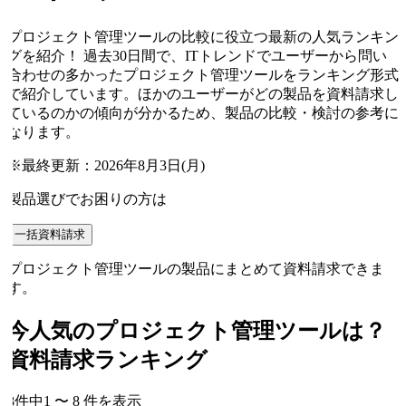
プロジェクト管理ツールの比較に役立つ最新の人気ランキン
グを紹介！ 過去30日間で、ITトレンドでユーザーから問い
合わせの多かったプロジェクト管理ツールをランキング形式
で紹介しています。ほかのユーザーがどの製品を資料請求し
ているのかの傾向が分かるため、製品の比較・検討の参考に
なります。
※最終更新：
2026年8月3日(月)
製品選びでお困りの方は
一括資料請求
プロジェクト管理ツールの製品にまとめて資料請求できま
す。
今人気の
プロジェクト管理ツール
は？
資料請求ランキング
8
件中
1
〜
8
件
を表示