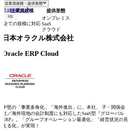
従業員規模・提供形態
詳細を見る
従業員規模
提供形態
6
位
オンプレミス
全ての規模に対応
SaaS
クラウド
日本オラクル株式会社
Oracle ERP Cloud
中堅の「事業多角化」「海外進出」に、本社、 子・関係会
社／海外現地の会計制度にも対応したSaaS型『グローバル
ERP』。「グループオペレーション最適化」「経営状況の見
える化」が実現！