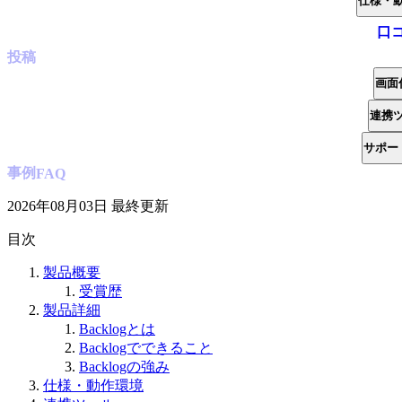
仕様・
口
投稿
画面
連携
サポー
事例
FAQ
2026年08月03日
最終更新
目次
製品概要
受賞歴
製品詳細
Backlogとは
Backlogでできること
Backlogの強み
仕様・動作環境