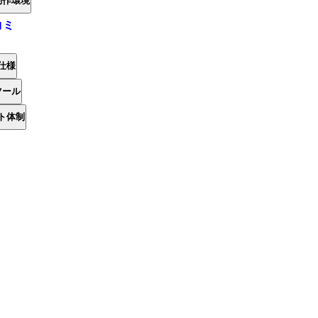
動作環境
コミ
仕様
ツール
ト体制