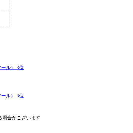
ール） 3位
ール） 3位
る場合がございます