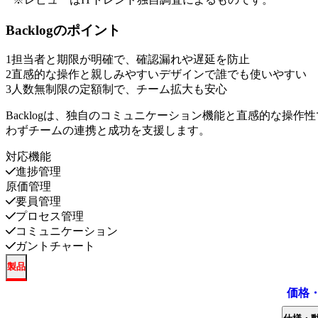
Backlog
のポイント
1
担当者と期限が明確で、確認漏れや遅延を防止
2
直感的な操作と親しみやすいデザインで誰でも使いやすい
3
人数無制限の定額制で、チーム拡大も安心
Backlogは、独自のコミュニケーション機能と直感的な操
わずチームの連携と成功を支援します。
対応機能
進捗管理
原価管理
要員管理
プロセス管理
コミュニケーション
ガントチャート
製品
価格