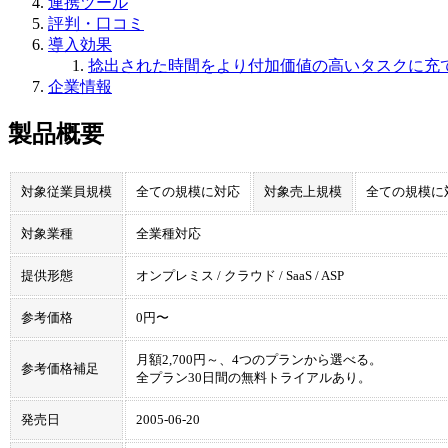
連携ツール
評判・口コミ
導入効果
捻出された時間をより付加価値の高いタスクに充
企業情報
製品概要
対象従業員規模
全ての規模に対応
対象売上規模
全ての規模に
対象業種
全業種対応
提供形態
オンプレミス / クラウド / SaaS / ASP
参考価格
0円〜
月額2,700円～、4つのプランから選べる。
参考価格補足
全プラン30日間の無料トライアルあり。
発売日
2005-06-20