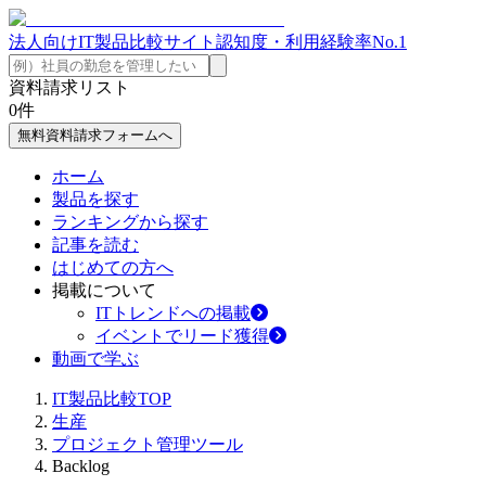
法人向けIT製品比較サイト
認知度・利用経験率No.1
資料請求リスト
0
件
無料資料請求フォームへ
ホーム
製品を探す
ランキングから探す
記事を読む
はじめての方へ
掲載について
ITトレンドへの掲載
イベントでリード獲得
動画で学ぶ
IT製品比較TOP
生産
プロジェクト管理ツール
Backlog