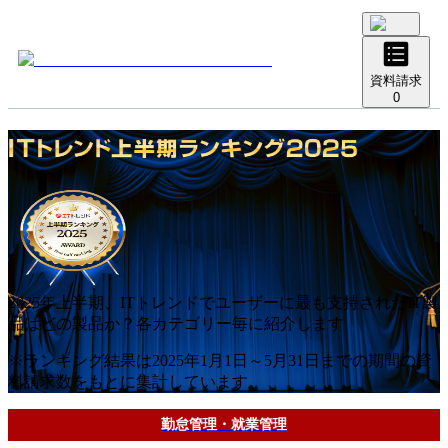
資料請求
0
2025
年
上半期
、ITトレンドでユーザーに最も支持されたIT製
品はどの製品か？各カテゴリー毎に紹介します
※ランキング結果は
2025
年
1月1日～5月31日
までの期間の資
料請求数をもとに集計しています。
勤怠管理・就業管理