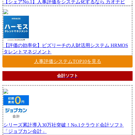
【シェアNo.1】人事評価をシステム化するなら
カオナビ
【評価の効率化】ビズリーチの人財活用システム
HRMOS
タレントマネジメント
人事評価システム
TOP10
を見る
会計ソフト
シリーズ累計導入30万社突破！No.1クラウド会計ソフト
「ジョブカン会計」