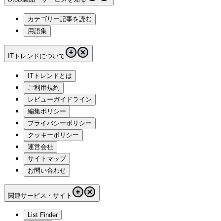
カテゴリー記事を読む
用語集
ITトレンドについて
ITトレンドとは
ご利用規約
レビューガイドライン
編集ポリシー
プライバシーポリシー
クッキーポリシー
運営会社
サイトマップ
お問い合わせ
関連サービス・サイト
List Finder