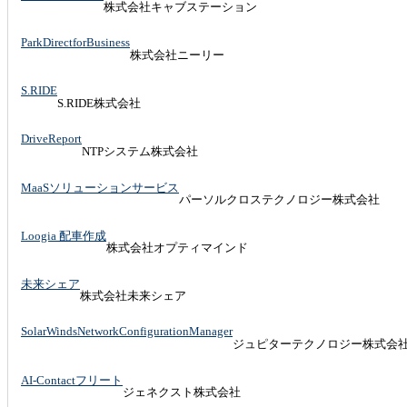
株式会社キャブステーション
ParkDirectforBusiness
株式会社ニーリー
S.RIDE
S.RIDE株式会社
DriveReport
NTPシステム株式会社
MaaSソリューションサービス
パーソルクロステクノロジー株式会社
Loogia 配車作成
株式会社オプティマインド
未来シェア
株式会社未来シェア
SolarWindsNetworkConfigurationManager
ジュピターテクノロジー株式会
AI-Contactフリート
ジェネクスト株式会社