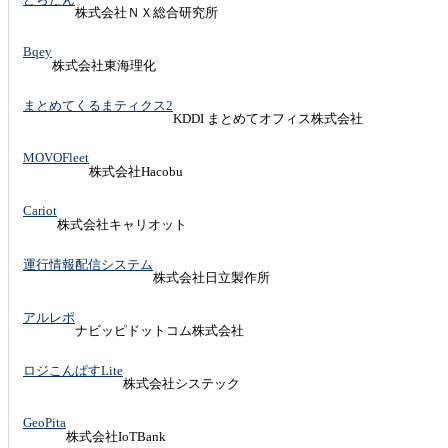
株式会社ＮＸ総合研究所
Bqey
株式会社東海理化
まとめてくるまティクス2
KDDI まとめてオフィス株式会社
MOVOFleet
株式会社Hacobu
Cariot
株式会社キャリオット
運行情報配信システム
株式会社日立製作所
アルレポ
ナビッピドットコム株式会社
ロジこんぱすLite
株式会社システック
GeoPita
株式会社IoTBank