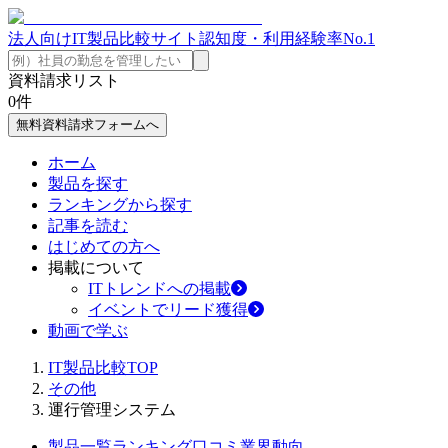
法人向けIT製品比較サイト
認知度・利用経験率No.1
資料請求リスト
0
件
無料資料請求フォームへ
ホーム
製品を探す
ランキングから探す
記事を読む
はじめての方へ
掲載について
ITトレンドへの掲載
イベントでリード獲得
動画で学ぶ
IT製品比較TOP
その他
運行管理システム
製品一覧
ランキング
口コミ
業界動向