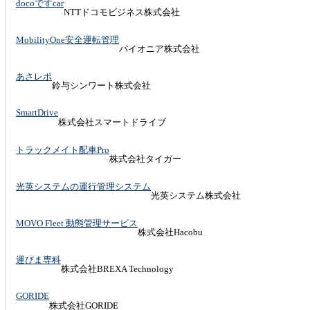
docoですcar
NTTドコモビジネス株式会社
MobilityOne安全運転管理
パイオニア株式会社
あさレポ
鈴与シンワート株式会社
SmartDrive
株式会社スマートドライブ
トラックメイト配車Pro
株式会社タイガー
光英システムの運行管理システム
光英システム株式会社
MOVO Fleet 動態管理サービス
株式会社Hacobu
運びま専科
株式会社BREXA Technology
GORIDE
株式会社GORIDE