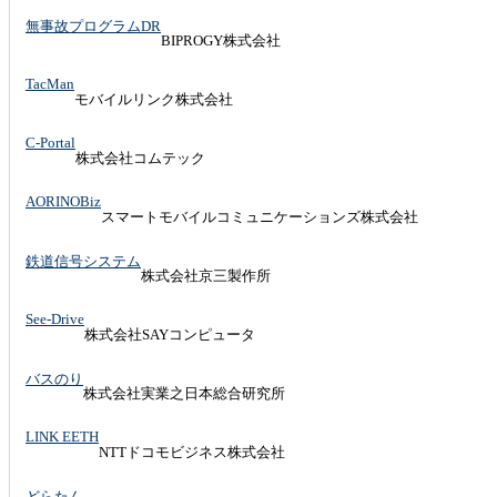
無事故プログラムDR
BIPROGY株式会社
TacMan
モバイルリンク株式会社
C-Portal
株式会社コムテック
AORINOBiz
スマートモバイルコミュニケーションズ株式会社
鉄道信号システム
株式会社京三製作所
See-Drive
株式会社SAYコンピュータ
バスのり
株式会社実業之日本総合研究所
LINK EETH
NTTドコモビジネス株式会社
どらたん