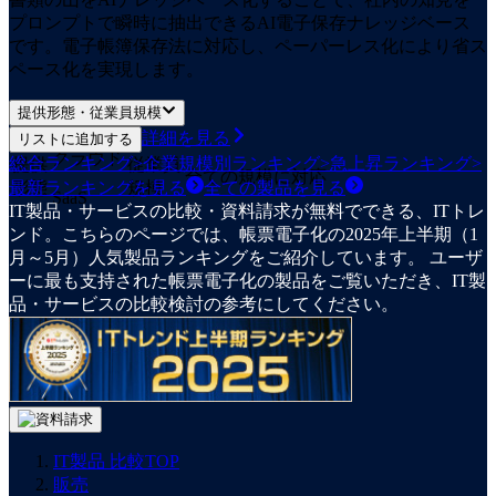
プロンプトで瞬時に抽出できるAI電子保存ナレッジベース
です。電子帳簿保存法に対応し、ペーパーレス化により省ス
ペース化を実現します。
提供形態・従業員規模
詳細を見る
リストに追加する
クラウド
総合ランキング
>
企業規模別ランキング
>
急上昇ランキング
>
提供
従業員
全ての規模に対応
最新ランキングを見る
形態
規模
全ての
製品
を見る
SaaS
IT製品・サービスの比較・資料請求が無料でできる、ITトレ
ンド。こちらのページでは、帳票電子化の2025年上半期（1
月～5月）人気製品ランキングをご紹介しています。 ユーザ
ーに最も支持された帳票電子化の製品をご覧いただき、IT製
品・サービスの比較検討の参考にしてください。
IT製品 比較TOP
販売