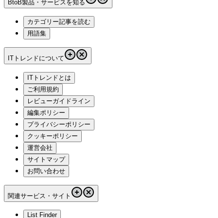
BtoB製品・サービスを知る
カテゴリー記事を読む
用語集
ITトレンドについて
ITトレンドとは
ご利用規約
レビューガイドライン
編集ポリシー
プライバシーポリシー
クッキーポリシー
運営会社
サイトマップ
お問い合わせ
関連サービス・サイト
List Finder