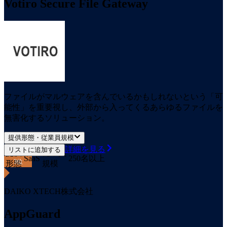
Votiro Secure File Gateway
ファイルがマルウェアを含んでいるかもしれないという「可
能性」を重要視し、外部から入ってくるあらゆるファイルを
無害化するソリューション。
提供形態・従業員規模
詳細を見る
リストに追加する
提供
従業員
SaaS
250名以上
3
位
形態
規模
DAIKO XTECH株式会社
AppGuard