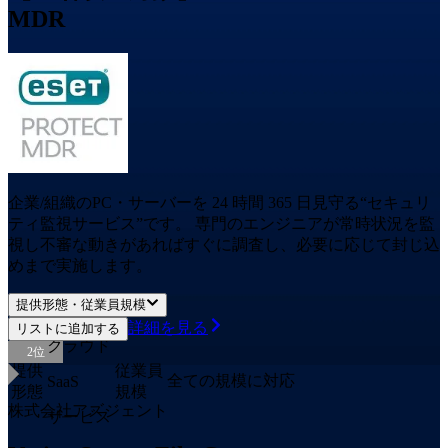
MDR
企業/組織のPC・サーバーを 24 時間 365 日見守る“セキュリ
ティ監視サービス”です。 専門のエンジニアが常時状況を監
視し不審な動きがあればすぐに調査し、必要に応じて封じ込
めまで実施します。
提供形態・従業員規模
詳細を見る
リストに追加する
クラウド
2
位
提供
従業員
全ての規模に対応
SaaS
形態
規模
株式会社アズジェント
サービス