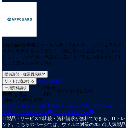
AppGuardは定義ファイルを持っておらず、マルウェアかど
うかを判断するのではなく、OSに害のある動きをブロック
します。 そのため、悪意のあるプログラムに侵入されても
決して悪さをさせません。
提供形態・従業員規模
詳細を見る
リストに追加する
オンプレミス
提供
一括資料請求
従業員
全ての規模に対応
1
形態
ページ目
規模
クラウド
3
件中
1
〜
3
件を表示
総合ランキング
>
企業規模別ランキング
>
急上昇ランキング
>
最新ランキングを見る
全ての
製品
を見る
IT製品・サービスの比較・資料請求が無料でできる、ITトレ
ンド。こちらのページでは、ウィルス対策の2025年人気製品