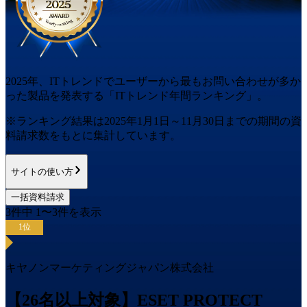
2025
年
、ITトレンドでユーザーから最もお問い合わせが多か
った
製品
を発表する「ITトレンド
年間
ランキング」。
※ランキング結果は
2025
年1月1日～
11月30日
までの期間の資
料請求数をもとに集計しています。
サイトの使い方
一括資料請求
3
件中
1
〜
3
件を表示
1
位
キヤノンマーケティングジャパン株式会社
【26名以上対象】ESET PROTECT