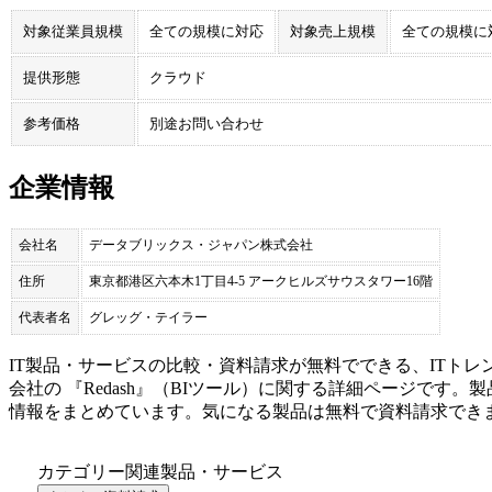
対象従業員規模
全ての規模に対応
対象売上規模
全ての規模に
提供形態
クラウド
参考価格
別途お問い合わせ
企業情報
会社名
データブリックス・ジャパン株式会社
住所
東京都港区六本木1丁目4-5 アークヒルズサウスタワー16階
代表者名
グレッグ・テイラー
IT製品・サービスの比較・資料請求が無料でできる、ITトレ
会社
の 『
Redash
』（
BIツール
）に関する詳細ページです。製
情報をまとめています。気になる製品は無料で資料請求でき
カテゴリー関連製品・サービス