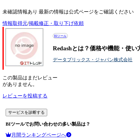
Redashの投稿記事一覧
未確認情報あり 最新の情報は公式ページをご確認ください
情報取得元
/
掲載修正・取り下げ依頼
BIツール
Redashとは？価格や機能・使
データブリックス・ジャパン株式会社
この
製品
はまだレビュー
がありません。
レビューを投稿する
サービスを診断する
BIツール
でお問い合わせの多い製品は？
月間ランキングページへ