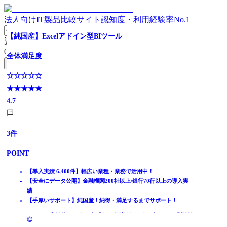
法人向けIT製品比較サイト
認知度・利用経験率No.1
ビジネスのスピードに合わせてインサイトを取得
データドリブン経営に必要なあらゆる機能を提供するクラ
散在するデータの統合・自動集計から分析まで簡単に
業務を加速させる データ活用プラットフォーム
規模に応じたセルフサービス分析の管理
人・データ・AIをつなぐ分析プラットフォーム
現場の業務を効率化！◎無料デモサイトあり◎
【純国産】Excelアドイン型BIツール
資料請求リスト
ウド型BIツール
0
件
全体満足度
全体満足度
全体満足度
全体満足度
全体満足度
全体満足度
全体満足度
無料資料請求フォームへ
全体満足度
☆☆☆☆☆
☆☆☆☆☆
☆☆☆☆☆
☆☆☆☆☆
☆☆☆☆☆
☆☆☆☆☆
☆☆☆☆☆
ホーム
★★★★★
☆☆☆☆☆
★★★★★
★★★★★
★★★★★
★★★★★
★★★★★
★★★★★
製品を探す
4.1
★★★★★
4
4
4
3.8
4.1
4.7
ランキングから探す
4.4
記事を読む
はじめての方へ
572
111
61
25
20
7
3
件
件
件
件
件
件
件
掲載について
ITトレンドへの掲載
125
件
POINT
POINT
POINT
POINT
POINT
POINT
POINT
イベントでリード獲得
POINT
動画で学ぶ
スプレッドシートやAWSなどさまざまなソースと接続
導入実績7,700社超！顧客満足度No.1・サポート品質ランク★★★
3,900+社導入・顧客満足度4年連続No.1・サポート品質ランク
オンプレミス・パブリッククラウドの柔軟な導入体系
自然言語で質問するだけでAIが分析・可視化
【導入実績 6,400件】幅広い業種・業務で活用中！
【導入実績 6,400件】幅広い業種・業務で活用中！
統計的処理もドラッグアンドドロップで可能
散在したデータを一元化、10億件のデータも1秒台で◆高速集計◆
★★★
利用状況を俯瞰できるガバナンス機能
セマンティックレイヤーで統制されたAIデータ活用
【安全にデータ公開】金融機関200社以上/銀行70行以上の導入実
【安全にデータ公開】金融機関200社以上/銀行70行以上の導入実
データ活用を実現するために必要な機能をオールインワンで提供
IT製品比較TOP
マッピング機能でデータを地図上に表示
直感的な操作で誰でも簡単にデータ分析が可能
生成AI機能＊チャットで自動生成・インサイト分析も自然言語
あらゆる環境から暗号化されたデータをシームレスに抽出
AIが異常や変化を検知し、気づきを自動通知
績
績
SaaS型BI国内市場NO.1！※高い顧客満足度を獲得！
データ蓄積・分析
で！
【手厚いサポート】純国産！納得・満足するまでサポート！
【手厚いサポート】純国産！納得・満足するまでサポート！
モバイル標準対応なのでデータを元に迅速なアクションを促進可
BIツール
システムも現場・IoTデータも、60種類以上のデータソースと接続
能
Redash
◎