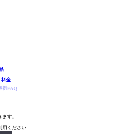
品
・料金
事例
FAQ
、
きます。
利用ください