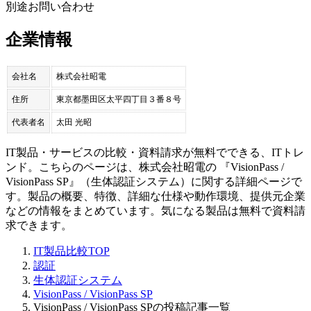
別途お問い合わせ
企業情報
会社名
株式会社昭電
住所
東京都墨田区太平四丁目３番８号
代表者名
太田 光昭
IT製品・サービスの比較・資料請求が無料でできる、ITトレ
ンド。こちらのページは、
株式会社昭電
の 『
VisionPass /
VisionPass SP
』（
生体認証システム
）に関する詳細ページで
す。製品の概要、特徴、詳細な仕様や動作環境、提供元企業
などの情報をまとめています。気になる製品は無料で資料請
求できます。
IT製品比較TOP
認証
生体認証システム
VisionPass / VisionPass SP
VisionPass / VisionPass SPの投稿記事一覧