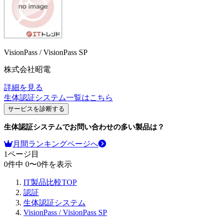
VisionPass / VisionPass SP
株式会社昭電
詳細を見る
生体認証システム
一覧はこちら
サービスを診断する
生体認証システム
でお問い合わせの多い製品は？
月間ランキングページへ
1
ページ目
0
件中
0
〜
0
件を表示
IT製品比較TOP
認証
生体認証システム
VisionPass / VisionPass SP