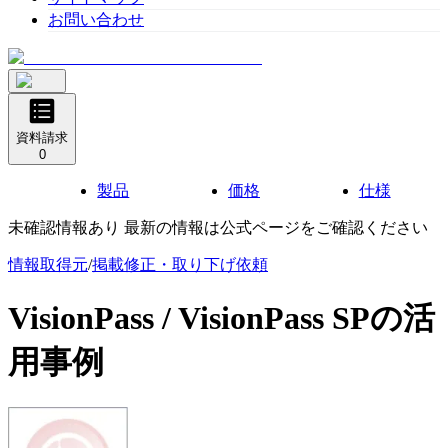
お問い合わせ
資料請求
0
製品
価格
仕様
未確認情報あり 最新の情報は公式ページをご確認ください
情報取得元
/
掲載修正・取り下げ依頼
VisionPass / VisionPass SP
の活
用事例