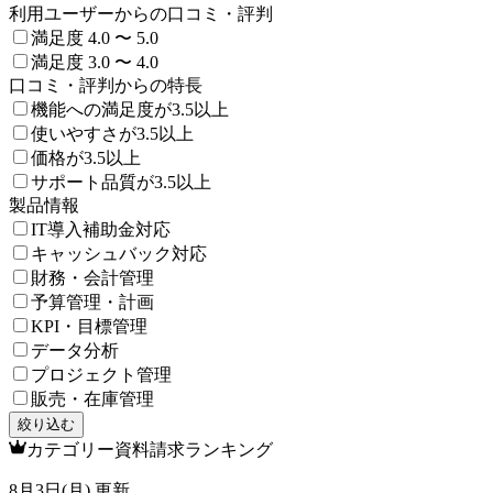
利用ユーザーからの口コミ・評判
満足度 4.0 〜 5.0
満足度 3.0 〜 4.0
口コミ・評判からの特長
機能への満足度が3.5以上
使いやすさが3.5以上
価格が3.5以上
サポート品質が3.5以上
製品情報
IT導入補助金対応
キャッシュバック対応
財務・会計管理
予算管理・計画
KPI・目標管理
データ分析
プロジェクト管理
販売・在庫管理
絞り込む
カテゴリー資料請求ランキング
8月3日(月) 更新