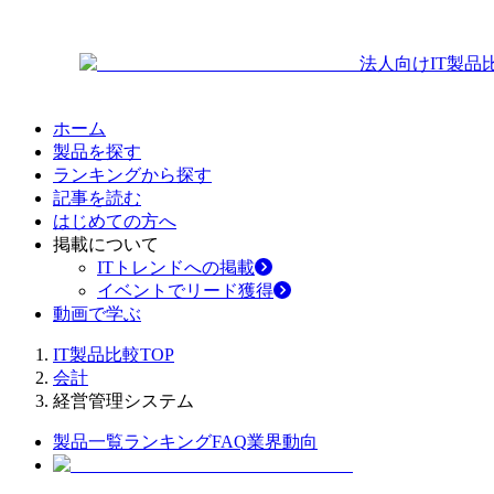
法人向けIT製品
ホーム
製品を探す
ランキングから探す
記事を読む
はじめての方へ
掲載について
ITトレンドへの掲載
イベントでリード獲得
動画で学ぶ
IT製品比較TOP
会計
経営管理システム
製品一覧
ランキング
FAQ
業界動向