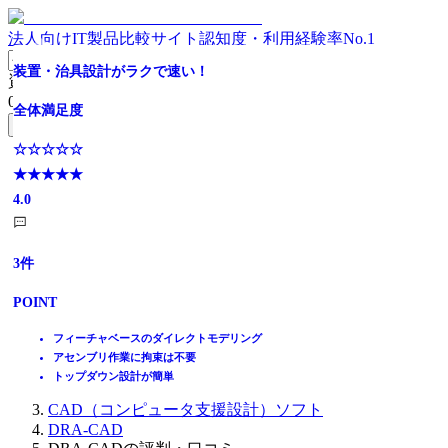
法人向けIT製品比較サイト
認知度・利用経験率No.1
装置・治具設計がラクで速い！
資料請求リスト
0
件
全体満足度
無料資料請求フォームへ
☆☆☆☆☆
ホーム
★★★★★
製品を探す
4.0
ランキングから探す
記事を読む
はじめての方へ
3
件
掲載について
ITトレンドへの掲載
POINT
イベントでリード獲得
動画で学ぶ
フィーチャベースのダイレクトモデリング
アセンブリ作業に拘束は不要
IT製品比較TOP
トップダウン設計が簡単
設計開発
CAD（コンピュータ支援設計）ソフト
DRA-CAD