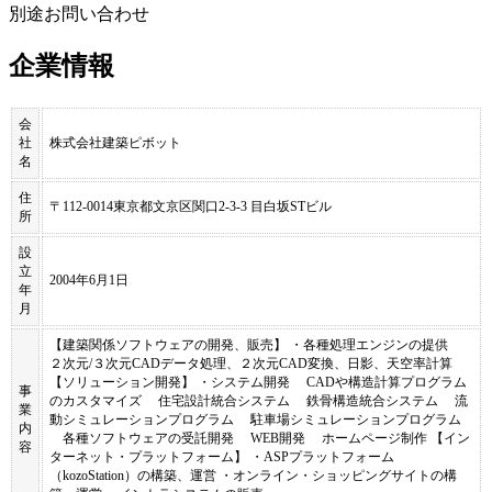
別途お問い合わせ
企業情報
会
社
株式会社建築ピボット
名
住
〒112-0014東京都文京区関口2-3-3 目白坂STビル
所
設
立
2004年6月1日
年
月
【建築関係ソフトウェアの開発、販売】 ・各種処理エンジンの提供
２次元/３次元CADデータ処理、２次元CAD変換、日影、天空率計算
【ソリューション開発】 ・システム開発 CADや構造計算プログラム
事
のカスタマイズ 住宅設計統合システム 鉄骨構造統合システム 流
業
動シミュレーションプログラム 駐車場シミュレーションプログラム
内
各種ソフトウェアの受託開発 WEB開発 ホームページ制作 【イン
容
ターネット・プラットフォーム】 ・ASPプラットフォーム
（kozoStation）の構築、運営 ・オンライン・ショッピングサイトの構