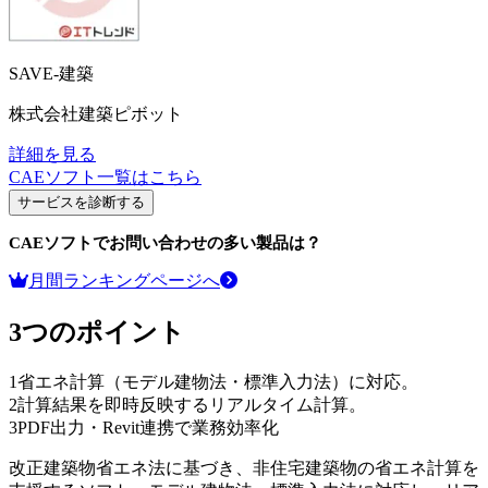
SAVE-建築
株式会社建築ピボット
詳細を見る
CAEソフト
一覧はこちら
サービスを診断する
CAEソフト
でお問い合わせの多い製品は？
月間ランキングページへ
3つのポイント
1
省エネ計算（モデル建物法・標準入力法）に対応。
2
計算結果を即時反映するリアルタイム計算。
3
PDF出力・Revit連携で業務効率化
改正建築物省エネ法に基づき、非住宅建築物の省エネ計算を