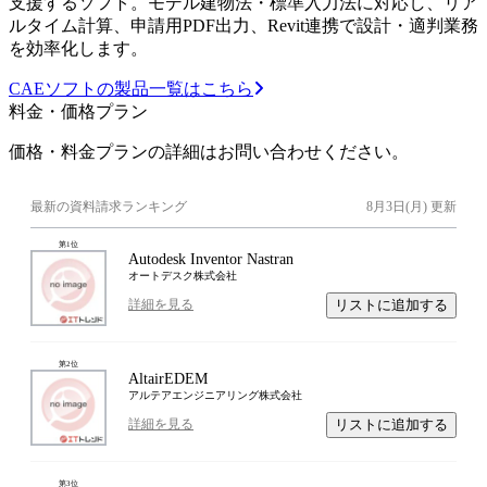
支援するソフト。モデル建物法・標準入力法に対応し、リア
ルタイム計算、申請用PDF出力、Revit連携で設計・適判業務
を効率化します。
CAEソフトの製品一覧はこちら
料金・価格プラン
価格・料金プランの詳細はお問い合わせください。
最新の資料請求ランキング
8月3日(月)
更新
第
1
位
Autodesk Inventor Nastran
オートデスク株式会社
リストに追加する
詳細を見る
第
2
位
AltairEDEM
アルテアエンジニアリング株式会社
リストに追加する
詳細を見る
第
3
位