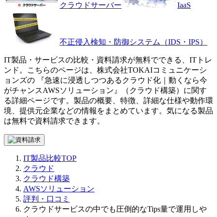
クラウドサーバー
IaaS
不正侵入検知・防御システム（IDS・IPS）
IT製品・サービスの比較・資料請求が無料でできる、ITトレ
ンド。こちらのページは、
株式会社TOKAIコミュニケーシ
ョンズ
の 『
急速に浸透しつつあるクラウド化｜動くなら今
がチャンス
AWSソリューション
』（
クラウド構築
）に関す
る詳細ページです。製品の概要、特徴、詳細な仕様や動作環
境、提供元企業などの情報をまとめています。気になる製品
は無料で資料請求できます。
IT製品比較TOP
クラウド
クラウド構築
AWSソリューション
評判・口コミ
クラウドサービスの中でも圧倒的なTips量で運用しや