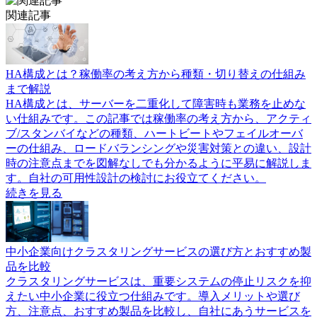
関連記事
HA構成とは？稼働率の考え方から種類・切り替えの仕組み
まで解説
HA構成とは、サーバーを二重化して障害時も業務を止めな
い仕組みです。この記事では稼働率の考え方から、アクティ
ブ/スタンバイなどの種類、ハートビートやフェイルオーバ
ーの仕組み、ロードバランシングや災害対策との違い、設計
時の注意点までを図解なしでも分かるように平易に解説しま
す。自社の可用性設計の検討にお役立てください。
続きを見る
中小企業向けクラスタリングサービスの選び方とおすすめ製
品を比較
クラスタリングサービスは、重要システムの停止リスクを抑
えたい中小企業に役立つ仕組みです。導入メリットや選び
方、注意点、おすすめ製品を比較し、自社にあうサービスを