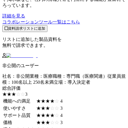
ろっています。
詳細を見る
コラボレーションツール
一覧はこちら
資料請求リストに追加
リストに追加した製品資料を
無料で請求できます。
非公開のユーザー
社名
：
非公開
業種
：
医療
職種
：
専門職（医療関連）
従業員規
模
：
100名以上 250名未満
立場
：
導入決定者
総合評価
☆☆☆☆☆
★★★★★
3
機能への満足
☆☆☆☆☆
★★★★★
4
使いやすさ
☆☆☆☆☆
★★★★★
3
サポート品質
☆☆☆☆☆
★★★★★
4
価格
☆☆☆☆☆
★★★★★
3