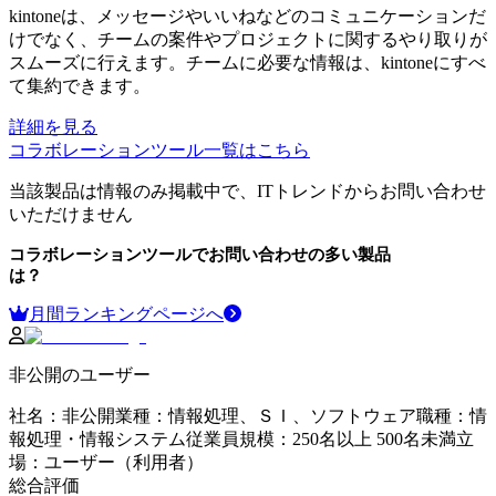
kintoneは、メッセージやいいねなどのコミュニケーションだ
けでなく、チームの案件やプロジェクトに関するやり取りが
スムーズに行えます。チームに必要な情報は、kintoneにすべ
て集約できます。
詳細を見る
コラボレーションツール
一覧はこちら
当該製品は情報のみ掲載中で、ITトレンドからお問い合わせ
いただけません
コラボレーションツール
でお問い合わせの多い製品
は？
月間ランキングページへ
非公開のユーザー
社名
：
非公開
業種
：
情報処理、ＳＩ、ソフトウェア
職種
：
情
報処理・情報システム
従業員規模
：
250名以上 500名未満
立
場
：
ユーザー（利用者）
総合評価