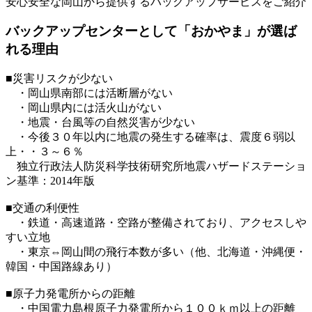
安心安全な岡山から提供するバックアップサービスをご紹介
バックアップセンターとして「おかやま」が選ば
れる理由
■災害リスクが少ない
・岡山県南部には活断層がない
・岡山県内には活火山がない
・地震・台風等の自然災害が少ない
・今後３０年以内に地震の発生する確率は、震度６弱以
上・・３～６％
独立行政法人防災科学技術研究所地震ハザードステーショ
ン基準：2014年版
■交通の利便性
・鉄道・高速道路・空路が整備されており、アクセスしや
すい立地
・東京⇔岡山間の飛行本数が多い（他、北海道・沖縄便・
韓国・中国路線あり）
■原子力発電所からの距離
・中国電力島根原子力発電所から１００ｋｍ以上の距離