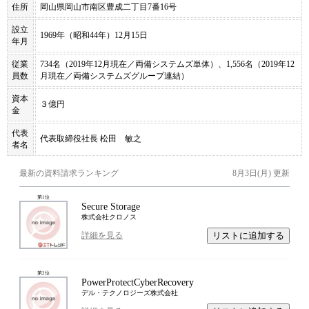
住所
岡山県岡山市南区豊成二丁目7番16号
設立
1969年（昭和44年）12月15日
年月
従業
734名（2019年12月現在／両備システムズ単体）、1,556名（2019年12
員数
月現在／両備システムズグループ連結）
資本
３億円
金
代表
代表取締役社長 松田 敏之
者名
最新の資料請求ランキング
8月3日(月)
更新
第
1
位
Secure Storage
株式会社クロノス
リストに追加する
詳細を見る
第
2
位
PowerProtectCyberRecovery
デル・テクノロジーズ株式会社