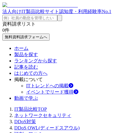
法人向けIT製品比較サイト
認知度・利用経験率No.1
資料請求リスト
0
件
無料資料請求フォームへ
ホーム
製品を探す
ランキングから探す
記事を読む
はじめての方へ
掲載について
ITトレンドへの掲載
イベントでリード獲得
動画で学ぶ
IT製品比較TOP
ネットワークセキュリティ
DDoS対策
DDoS OWL(ディードスアウル)