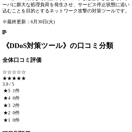
ーバに膨大な処理負荷を発生させ、サービス停止状態に追い
込むことを目的とするネットワーク攻撃の対策ツールです。
※最終更新：
6月30日(火)
《
DDoS対策ツール
》の口コミ分類
全体口コミ評価
☆☆☆☆☆
★★★★★
3.9
/ 5
★
5
1
件
★
4
6
件
★
3
2
件
★
2
0
件
★
1
0
件