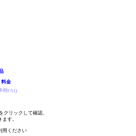
品
・料金
事例
FAQ
Pをクリックして確認、
きます。
利用ください