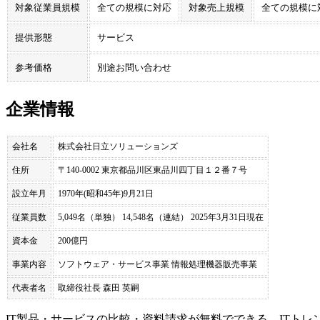
対象従業員規模
全ての規模に対応
対象売上規模
全ての規模に
提供形態
サービス
参考価格
別途お問い合わせ
企業情報
会社名
株式会社日立ソリューションズ
住所
〒140-0002 東京都品川区東品川四丁目１２番７号
設立年月
1970年(昭和45年)9月21日
従業員数
5,049名（単独） 14,548名（連結） 2025年3月31日現在
資本金
200億円
事業内容
ソフトウェア・サービス事業 情報処理機器販売事業
代表者名
取締役社長 森田 英嗣
IT製品・サービスの比較・資料請求が無料でできる、ITトレ