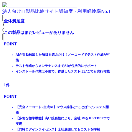
法人向けIT製品比較サイト
認知度・利用経験率No.1
ローコード開発プラットフォーム
部品組み立て型の純国産ローコード開発プラットフォーム
完全ノーコード×生成AIでDX推進！ JUST.DB 【無料トラ
全体満足度
資料請求リスト
イアル可能】
0
件
全体満足度
全体満足度
この製品はまだレビューがありません
無料資料請求フォームへ
全体満足度
☆☆☆☆☆
☆☆☆☆☆
POINT
ホーム
★★★★★
★★★★★
☆☆☆☆☆
製品を探す
AIが自動検出した項目を選ぶだけ！ノーコードでテスト作成が可
3.9
3.5
★★★★★
ランキングから探す
能
5
記事を読む
テスト作成からメンテナンスまでAIが包括的にサポート
インストール作業は不要で、作成したテストはどこでも実行可能
はじめての方へ
15
10
件
件
掲載について
ITトレンドへの掲載
1
件
POINT
POINT
イベントでリード獲得
POINT
動画で学ぶ
【クロスプラットフォーム】ワンソース・マルチデバイス
EOL(サポート終了)を気にせず長く使える開発基盤
基幹業務システムの運用基盤としてグローバルで40年の実績
部品活用で高品質・標準化されたシステム開発
【完全ノーコード×生成AI】マウス操作と"ことば"でシステム開
IT製品比較TOP
【超高速開発！】CやJavaの10倍の開発生産性
開発から運用保守まで支え、継続改善と内製化を実現
発
設計開発
【多彩な標準機能】高い拡張性により、全社DXをJUST.DB1つで
開発ツール
実現
DevOps推進ソリューション
【同時ログインライセンス】全社展開してもコストを抑制