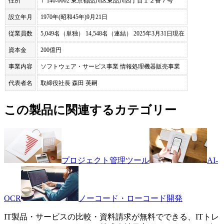
住所
〒140-0002 東京都品川区東品川四丁目１２番７号
設立年月
1970年(昭和45年)9月21日
従業員数
5,049名（単独） 14,548名（連結） 2025年3月31日現在
資本金
200億円
事業内容
ソフトウェア・サービス事業 情報処理機器販売事業
代表者名
取締役社長 森田 英嗣
この製品に関連するカテゴリー
プロジェクト管理ツール
AI-
OCR
ノーコード・ローコード開発
IT製品・サービスの比較・資料請求が無料でできる、ITトレ