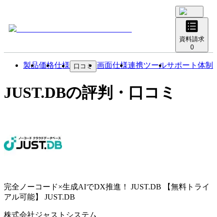
資料請求
0
製品
価格
仕様
画面仕様
連携ツール
サポート体制
口コミ
JUST.DB
の評判・口コミ
完全ノーコード×生成AIでDX推進！ JUST.DB 【無料トライ
アル可能】
JUST.DB
株式会社ジャストシステム