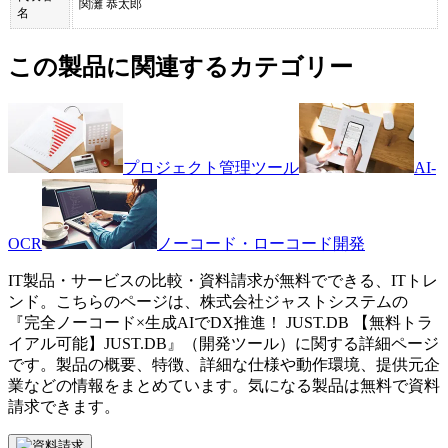
関灘 恭太郎
名
この製品に関連するカテゴリー
プロジェクト管理ツール
AI-
OCR
ノーコード・ローコード開発
IT製品・サービスの比較・資料請求が無料でできる、ITトレ
ンド。こちらのページは、
株式会社ジャストシステム
の
『
完全ノーコード×生成AIでDX推進！ JUST.DB 【無料トラ
イアル可能】
JUST.DB
』（
開発ツール
）に関する詳細ページ
です。製品の概要、特徴、詳細な仕様や動作環境、提供元企
業などの情報をまとめています。気になる製品は無料で資料
請求できます。