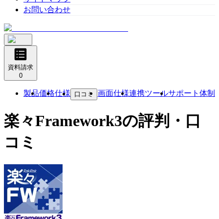
お問い合わせ
資料請求
0
製品
価格
仕様
画面仕様
連携ツール
サポート体制
口コミ
楽々Framework3
の評判・口
コミ