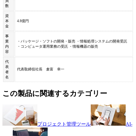
員
数
資
本
4.8億円
金
事
業
・パッケージ・ソフトの開発・販売 ・情報処理システムの開発受託
内
・コンピュータ運用業務の受託 ・情報機器の販売
容
代
表
代表取締役社長 倉富 幸一
者
名
この製品に関連するカテゴリー
プロジェクト管理ツール
AI-