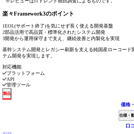
※レビューはITトレンド独自調査によるものです。
楽々Framework3
のポイント
1
EOL(サポート終了)を気にせず長く使える開発基盤
2
部品活用で高品質・標準化されたシステム開発
3
開発から運用保守まで支え、継続改善と内製化を実現
基幹システム開発とレガシー刷新を支える純国産ローコード
テム開発を実現します。
対応機能
プラットフォーム
API
管理ツール
製品
価格
仕様・
口