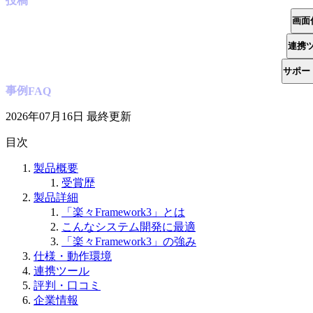
投稿
画面
連携
サポー
事例
FAQ
2026年07月16日
最終更新
目次
製品概要
受賞歴
製品詳細
「楽々Framework3」とは
こんなシステム開発に最適
「楽々Framework3」の強み
仕様・動作環境
連携ツール
評判・口コミ
企業情報