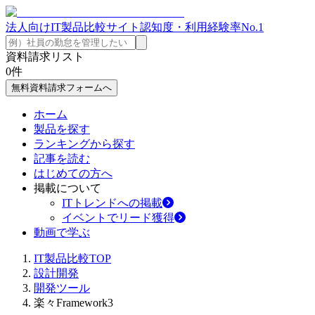
法人向けIT製品比較サイト
認知度・利用経験率No.1
資料請求リスト
0
件
無料資料請求フォームへ
ホーム
製品を探す
ランキングから探す
記事を読む
はじめての方へ
掲載について
ITトレンドへの掲載
イベントでリード獲得
動画で学ぶ
IT製品比較TOP
設計開発
開発ツール
楽々Framework3