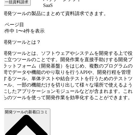
一括資料請求
SaaS
開発ツールの製品にまとめて資料請求できます。
1
ページ目
4
件中
1
〜
4
件を表示
開発ツールとは？
開発ツールとは、ソフトウェアやシステムを開発する上で役
に立つツールのことです。開発作業を直接手助けする開発プ
ラットフォーム（開発基盤）をはじめ、複数のプログラムの
間でデータや機能のやり取りを行うAPIや、開発行程を管理
するツール、単体テストや結合テストを行うためのテストツ
ール、一部の機能だけを切り出して様々な場所で使えるよう
にしたアプリケーションモジュールなどが含まれます。これ
らのツールを使って開発作業を効率化することができます。
開発ツールの新着口コミ