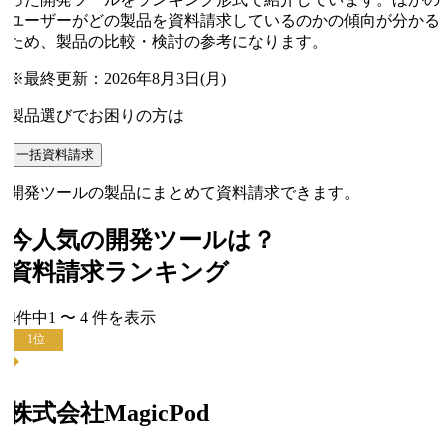
ユーザーがどの製品を資料請求しているのかの傾向が分かる
ため、製品の比較・検討の参考になります。
※最終更新：
2026年8月3日(月)
製品選びでお困りの方は
一括資料請求
開発ツールの製品にまとめて資料請求できます。
今人気の
開発ツール
は？
資料請求ランキング
4
件中
1
〜
4
件
を表示
1
位
株式会社MagicPod