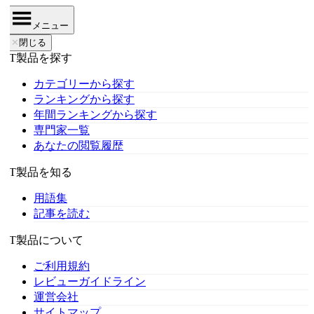
メニュー
✕
閉じる
IT製品を探す
カテゴリーから探す
ランキングから探す
年間ランキングから探す
専門家一覧
あなたの閲覧履歴
IT製品を知る
用語集
記事を読む
IT製品について
ご利用規約
レビューガイドライン
運営会社
サイトマップ