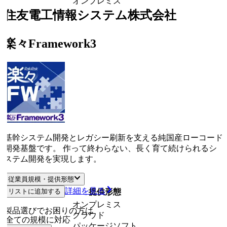
オンプレミス
住友電工情報システム株式会社
楽々Framework3
基幹システム開発とレガシー刷新を支える純国産ローコード
開発基盤です。 作って終わらない、長く育て続けられるシ
ステム開発を実現します。
従業員規模・提供形態
詳細を見る
リストに追加する
従業員規模
提供形態
オンプレミス
製品選びでお困りの方は
クラウド
全ての規模に対応
パッケージソフト