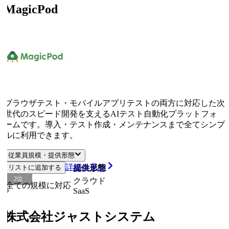
MagicPod
ブラウザテスト・モバイルアプリテストの両方に対応した次
世代のスピード開発を支えるAIテスト自動化プラットフォ
ームです。導入・テスト作成・メンテナンスまで全てシンプ
ルに利用できます。
従業員規模・提供形態
詳細を見る
リストに追加する
従業員規模
提供形態
2
位
クラウド
全ての規模に対応
SaaS
株式会社ジャストシステム