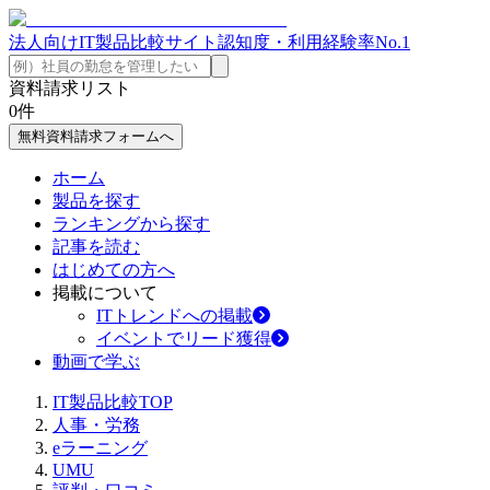
法人向けIT製品比較サイト
認知度・利用経験率No.1
資料請求リスト
0
件
無料資料請求フォームへ
ホーム
製品を探す
ランキングから探す
記事を読む
はじめての方へ
掲載について
ITトレンドへの掲載
イベントでリード獲得
動画で学ぶ
IT製品比較TOP
人事・労務
eラーニング
UMU