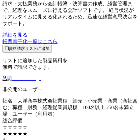
請求・支払業務から会計帳簿・決算書の作成、経営管理ま
で、経理をスムーズに行える会計ソフトです。 経営状況が
リアルタイムに見える化されるため、迅速な経営意思決定を
サポート。
詳細を見る
帳票電子化
一覧はこちら
資料請求リストに追加
リストに追加した製品資料を
無料で請求できます。
非公開のユーザー
社名
：
大洋商事株式会社
業種
：
卸売・小売業・商業（商社含
む）
職種
：
財務・経理
従業員規模
：
100名以上 250名未満
立
場
：
ユーザー（利用者）
総合評価
☆☆☆☆☆
★★★★★
4