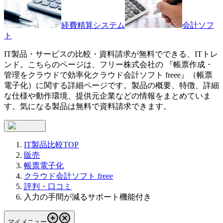
経費精算システム
会計ソフ
ト
IT製品・サービスの比較・資料請求が無料でできる、ITトレ
ンド。こちらのページは、
フリー株式会社
の 『
帳票作成・
管理をクラウドで効率化
クラウド会計ソフト freee
』（
帳票
電子化
）に関する詳細ページです。製品の概要、特徴、詳細
な仕様や動作環境、提供元企業などの情報をまとめていま
す。気になる製品は無料で資料請求できます。
IT製品比較TOP
販売
帳票電子化
クラウド会計ソフト freee
評判・口コミ
入力の手間が減るサポート機能付き
マイメニュー