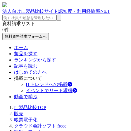
法人向けIT製品比較サイト
認知度・利用経験率No.1
資料請求リスト
0
件
無料資料請求フォームへ
ホーム
製品を探す
ランキングから探す
記事を読む
はじめての方へ
掲載について
ITトレンドへの掲載
イベントでリード獲得
動画で学ぶ
IT製品比較TOP
販売
帳票電子化
クラウド会計ソフト freee