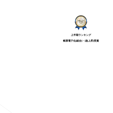
上半期ランキング
帳票電子化[総合]・[急上昇]
受賞