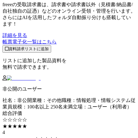
freeeの受取請求書は、請求書や請求書以外（見積書/納品書/
自社独自の証憑）などのオンライン受領・管理を行います。
さらにはAIを活用したフォルダ自動振り分けも搭載してい
ます！
詳細を見る
帳票電子化
一覧はこちら
資料請求リストに追加
リストに追加した製品資料を
無料で請求できます。
非公開のユーザー
社名
：
非公開
業種
：
その他
職種
：
情報処理・情報システム
従
業員規模
：
100名以上 250名未満
立場
：
ユーザー（利用者）
総合評価
☆☆☆☆☆
★★★★★
4