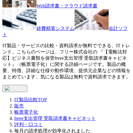
Web請求書・クラウド請求書
経費精算システム
会計ソフ
ト
IT製品・サービスの比較・資料請求が無料でできる、ITトレ
ンド。こちらのページは、
フリー株式会社
の 『
【電帳法対
応】ビジネス書類を保管
freee支出管理 受取請求書キャビネ
ット
』（
帳票電子化
）に関する詳細ページです。製品の概
要、特徴、詳細な仕様や動作環境、提供元企業などの情報を
まとめています。気になる製品は無料で資料請求できます。
IT製品比較TOP
販売
帳票電子化
freee支出管理 受取請求書キャビネット
評判・口コミ
毎月の請求処理が効率化されました