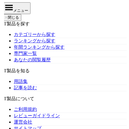
メニュー
✕
閉じる
IT製品を探す
カテゴリーから探す
ランキングから探す
年間ランキングから探す
専門家一覧
あなたの閲覧履歴
IT製品を知る
用語集
記事を読む
IT製品について
ご利用規約
レビューガイドライン
運営会社
サイトマップ