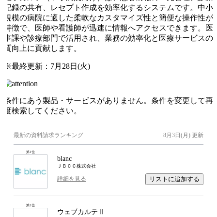
記録の共有、レセプト作成を効率化するシステムです。中小
規模の病院に適した柔軟なカスタマイズ性と簡便な操作性が
特徴で、医師や看護師が迅速に情報へアクセスできます。医
事課や診療部門で活用され、業務の効率化と医療サービスの
質向上に貢献します。
※最終更新：
7月28日(火)
条件にあう製品・サービスがありません。条件を変更して再
度検索してください。
最新の資料請求ランキング
8月3日(月)
更新
第
1
位
blanc
ＪＢＣＣ株式会社
リストに追加する
詳細を見る
第
2
位
ウェブカルテⅡ