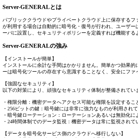
Server-GENERALとは
パブリッククラウドやプライベートクラウド上に保存するフ
が利用する場合は自動的に暗号化・復号が行われ、ユーザー
ーバに設置し、セキュリティポリシーを定義すれば機能する
Server-GENERALの強み
【インストールが簡単】
インストールに余計な手間はかかりません。簡単かつ効果的
ーは暗号化ツールの存在すら意識することなく、安全にファ
【強固なセキュリティ】
以下の対策により、頑強なセキュリティ体制が整備されてい
・権限分離：機密データへアクセス可能な権限を設定するこ
・256ビットの鍵：暗号鍵には非常に強力なものが利用され
・暗号鍵ローテーション：ローテーションあるいは無効化に
・24時間体制でのデータ監視：機密データは常に監視されて
【データを暗号化サービス側のクラウドへ移行しない】