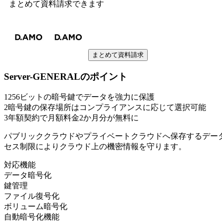
まとめて資料請求できます
まとめて資料請求
Server-GENERAL
のポイント
1
256ビットの暗号鍵でデータを強力に保護
2
暗号鍵の保存場所はコンプライアンスに応じて選択可能
3
年額契約で月額料金2か月分が無料に
パブリッククラウドやプライベートクラウドへ保存するデー
セス制限によりクラウド上の機密情報を守ります。
対応機能
データ暗号化
鍵管理
ファイル復号化
ボリューム暗号化
自動暗号化機能