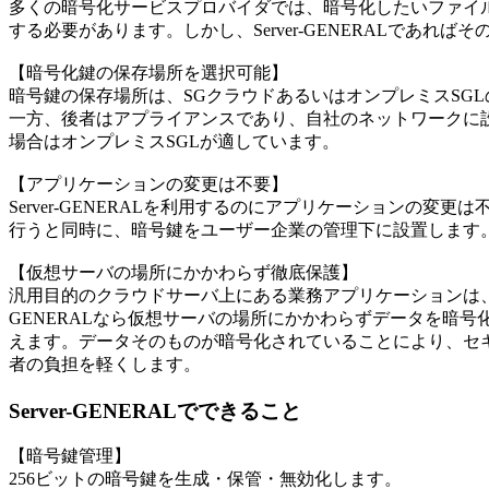
多くの暗号化サービスプロバイダでは、暗号化したいファイ
する必要があります。しかし、Server-GENERALであれば
【暗号化鍵の保存場所を選択可能】
暗号鍵の保存場所は、SGクラウドあるいはオンプレミスSG
一方、後者はアプライアンスであり、自社のネットワークに
場合はオンプレミスSGLが適しています。
【アプリケーションの変更は不要】
Server-GENERALを利用するのにアプリケーションの変
行うと同時に、暗号鍵をユーザー企業の管理下に設置します
【仮想サーバの場所にかかわらず徹底保護】
汎用目的のクラウドサーバ上にある業務アプリケーションは、日
GENERALなら仮想サーバの場所にかかわらずデータを暗
えます。データそのものが暗号化されていることにより、セ
者の負担を軽くします。
Server-GENERALでできること
【暗号鍵管理】
256ビットの暗号鍵を生成・保管・無効化します。