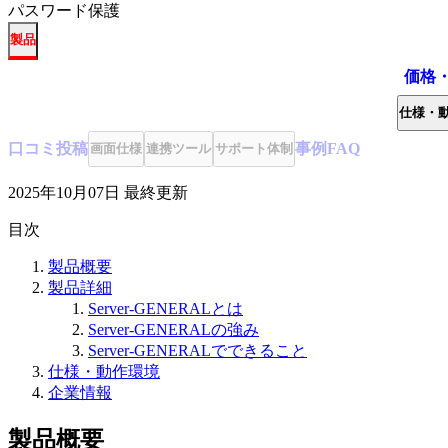
パスワード保護
製品
価格
仕様・
口コミ
投稿
事例
FAQ
画面仕様
連携ツール
サポート体制
2025年10月07日
最終更新
目次
製品概要
製品詳細
Server-GENERALとは
Server-GENERALの強み
Server-GENERALでできること
仕様・動作環境
企業情報
製品概要