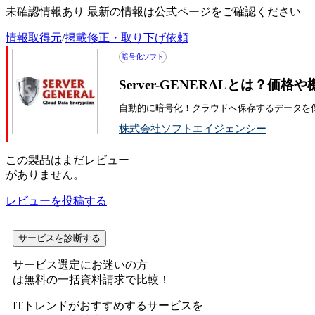
未確認情報あり 最新の情報は公式ページをご確認ください
情報取得元
/
掲載修正・取り下げ依頼
暗号化ソフト
Server-GENERALとは？価
自動的に暗号化！クラウドへ保存するデータを
株式会社ソフトエイジェンシー
この
製品
はまだレビュー
がありません。
レビューを投稿する
サービスを診断する
サービス選定にお迷いの方
は無料の一括資料請求で比較！
ITトレンドがおすすめするサービスを