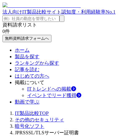
法人向けIT製品比較サイト
認知度・利用経験率No.1
資料請求リスト
0
件
無料資料請求フォームへ
ホーム
製品を探す
ランキングから探す
記事を読む
はじめての方へ
掲載について
ITトレンドへの掲載
イベントでリード獲得
動画で学ぶ
IT製品比較TOP
その他のセキュリティ
暗号化ソフト
JPRSSSL/TLSサーバー証明書