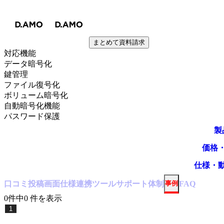
まとめて資料請求
対応機能
データ暗号化
鍵管理
ファイル復号化
ボリューム暗号化
自動暗号化機能
パスワード保護
製
価格
仕様・
口コミ
投稿
画面仕様
連携ツール
サポート体制
事例
FAQ
0
件中
0
件
を表示
1