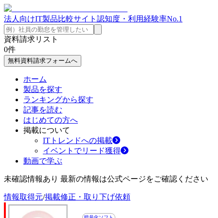
法人向けIT製品比較サイト
認知度・利用経験率No.1
資料請求リスト
0
件
無料資料請求フォームへ
ホーム
製品を探す
ランキングから探す
記事を読む
はじめての方へ
掲載について
ITトレンドへの掲載
イベントでリード獲得
動画で学ぶ
未確認情報あり 最新の情報は公式ページをご確認ください
情報取得元
/
掲載修正・取り下げ依頼
暗号化ソフト