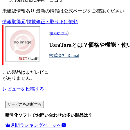
ToraToraの評判・口コミ
未確認情報あり 最新の情報は公式ページをご確認ください
情報取得元
/
掲載修正・取り下げ依頼
暗号化ソフト
ToraToraとは？価格や機能・
株式会社 iCanal
この
製品
はまだレビュー
がありません。
レビューを投稿する
サービスを診断する
暗号化ソフト
でお問い合わせの多い製品は？
月間ランキングページへ