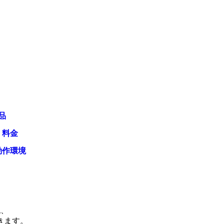
品
・料金
動作環境
認、
きます。