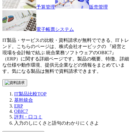
予算管理
販売管理
電子帳票システム
IT製品・サービスの比較・資料請求が無料でできる、ITトレ
ンド。こちらのページは、
株式会社オービック
の 『
経営と
現場を会計軸で結ぶ 統合業務ソフトウェアの
OBIC7
』
（
ERP
）に関する詳細ページです。製品の概要、特徴、詳細
な仕様や動作環境、提供元企業などの情報をまとめていま
す。気になる製品は無料で資料請求できます。
IT製品比較TOP
基幹統合
ERP
OBIC7
評判・口コミ
入力のしにくさと語句のわかりにくさよ