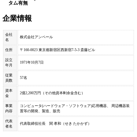
タム有無
企業情報
会社
株式会社アンペール
名
住所
〒160-0023 東京都新宿区西新宿7-5-3 斎藤ビル
設立
1971年10月7日
年月
従業
57名
員数
資本
2億2,200万円（その他資本剰余金含む）
金
事業
コンピュータ(ハードウェア・ソフトウェア)応用機器、 周辺機器装
内容
置等の開発、製造、販売
代表
代表取締役社長 関 孝和（せき たかかず）
者名