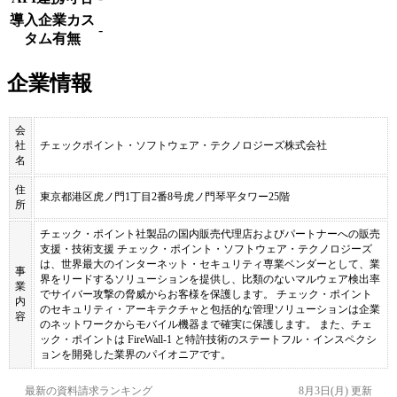
導入企業カス
-
タム有無
企業情報
会
社
チェックポイント・ソフトウェア・テクノロジーズ株式会社
名
住
東京都港区虎ノ門1丁目2番8号虎ノ門琴平タワー25階
所
チェック・ポイント社製品の国内販売代理店およびパートナーへの販売
支援・技術支援 チェック・ポイント・ソフトウェア・テクノロジーズ
は、世界最大のインターネット・セキュリティ専業ベンダーとして、業
事
界をリードするソリューションを提供し、⽐類のないマルウェア検出率
業
でサイバー攻撃の脅威からお客様を保護します。 チェック・ポイント
内
のセキュリティ・アーキテクチャと包括的な管理ソリューションは企業
容
のネットワークからモバイル機器まで確実に保護します。 また、チェ
ック・ポイントは FireWall-1 と特許技術のステートフル・インスペクシ
ョンを開発した業界のパイオニアです。
最新の資料請求ランキング
8月3日(月)
更新