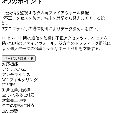
3つのポイント
1
送受信を監視する双方向ファイアウォール機能
2
不正アクセスを防ぎ、端末を外部から見えにくくする設
計。
3
プログラム毎の通信制御によりデータ漏えいを防止。
PCとネット間の通信を監視し不正アクセスやマルウェアを
防ぐ無料のファイアウォール。双方向のトラフィック監視に
より個人データの保護と安全なネット利用を支援する。
サービスを診断する
対応機能
アンチスパム
アンチウイルス
Webフィルタリング
IDS/IPS
対象従業員規模
全ての規模に対応
対象売上規模
全ての規模に対応
提供形態