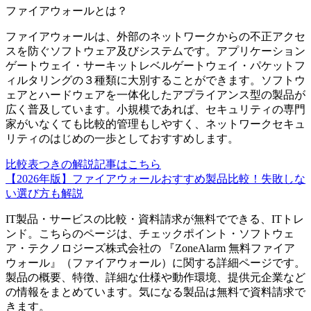
ファイアウォール
とは？
ファイアウォールは、外部のネットワークからの不正アクセ
スを防ぐソフトウェア及びシステムです。アプリケーション
ゲートウェイ・サーキットレベルゲートウェイ・パケットフ
ィルタリングの３種類に大別することができます。ソフトウ
ェアとハードウェアを一体化したアプライアンス型の製品が
広く普及しています。小規模であれば、セキュリティの専門
家がいなくても比較的管理もしやすく、ネットワークセキュ
リティのはじめの一歩としておすすめします。
比較表つきの解説記事はこちら
【2026年版】ファイアウォールおすすめ製品比較！失敗しな
い選び方も解説
IT製品・サービスの比較・資料請求が無料でできる、ITトレ
ンド。こちらのページは、
チェックポイント・ソフトウェ
ア・テクノロジーズ株式会社
の 『
ZoneAlarm 無料ファイア
ウォール
』（
ファイアウォール
）に関する詳細ページです。
製品の概要、特徴、詳細な仕様や動作環境、提供元企業など
の情報をまとめています。気になる製品は無料で資料請求で
きます。